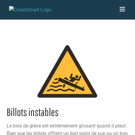
Skip
to
content
Billots instables
Le bois de grève est extrêmement glissant quand il pleut.
Bien que les billots offrent un bon point de vue ou un bon